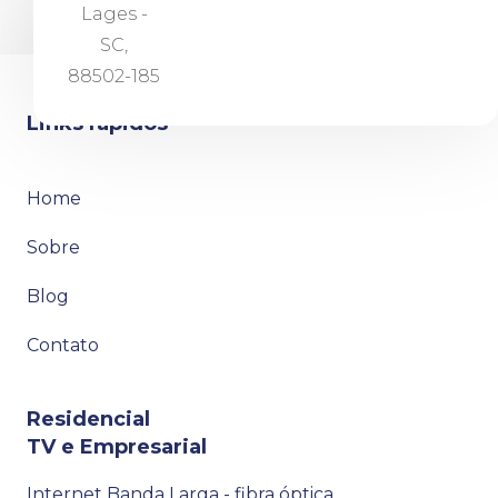
Lages -
SC,
88502-185
Links rápidos
Home
Sobre
Blog
Contato
Residencial
TV e Empresarial
Internet Banda Larga - fibra óptica