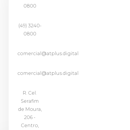
0800
(49) 3240-
0800
comercial@atplus.digital
comercial@atplus.digital
R. Cel.
Serafim
de Moura,
206 -
Centro,