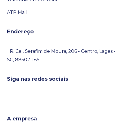
tir em
s,
 você
ATP Mail
o
da,
o.
Endereço
e
R. Cel. Serafim de Moura, 206 - Centro, Lages -
ferece
SC, 88502-185
24
via
 e
Siga nas redes sociais
0),
posta
As
,
A empresa
iência