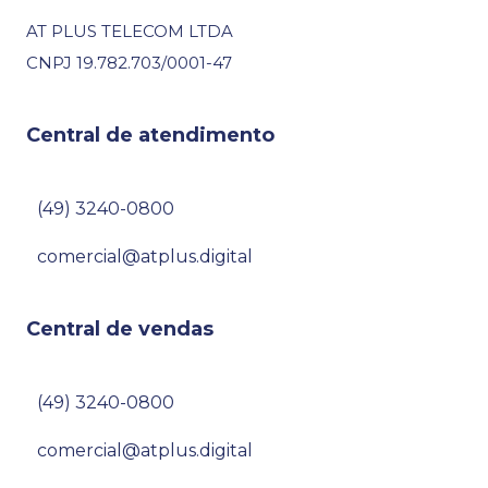
AT PLUS TELECOM LTDA
CNPJ 19.782.703/0001-47
one da
Central de atendimento
(49) 3240-0800
book,
ue
comercial@atplus.digital
a a
 mais
Central de vendas
(49) 3240-0800
a
de
comercial@atplus.digital