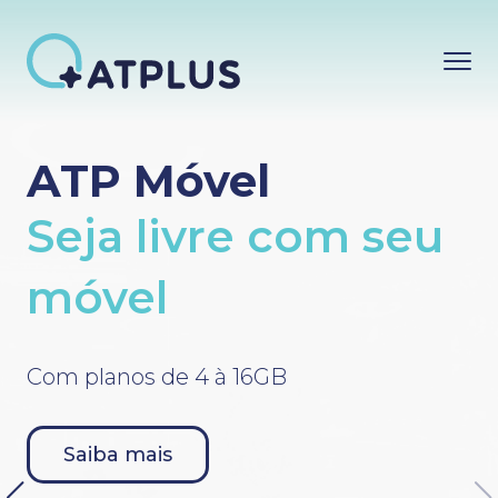
Conheça nossos
ATP Móvel
planos
Seja livre com seu
Feitos pra você.
móvel
Internet 100% Fibra Óptica.
Com planos de 4 à 16GB
Contrate AGORA!
Saiba mais